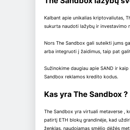
The Sandbox lažybų sv
Kalbant apie unikalias kriptovaliutas, T
sukurta naudoti lažybų ir investavimo
Nors The Sandbox gali suteikti jums gal
arba integruoti į žaidimus, taip pat ga
Sužinokime daugiau apie SAND ir kaip ga
Sandbox reklamos kredito kodus.
Kas yra The Sandbox ?
The Sandbox yra virtuali metaverse , kur
patirtį ETH blokų grandinėje, kad u
ženklas, naudojamas smėlio dėžės met