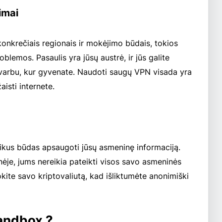
imai
 konkrečiais regionais ir mokėjimo būdais, tokios
blemos. Pasaulis yra jūsų austrė, ir jūs galite
svarbu, kur gyvenate. Naudoti saugų VPN visada yra
aisti internete.
ikus būdas apsaugoti jūsų asmeninę informaciją.
ėje, jums nereikia pateikti visos savo asmeninės
te savo kriptovaliutą, kad išliktumėte anonimiški
Sandbox ?