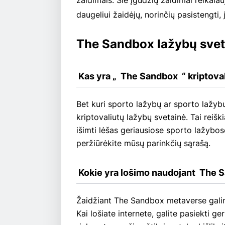
žaidimais. Šie įgūdžių žaidimai reikala
daugeliui žaidėjų, norinčių pasistengti, j
The Sandbox lažybų svet
 Kas yra „  The Sandbox  “ kriptov
Bet kuri sporto lažybų ar sporto lažy
kriptovaliutų lažybų svetainė. Tai reišk
išimti lėšas geriausiose sporto lažybo
peržiūrėkite mūsų parinkčių sąrašą.
 Kokie yra lošimo naudojant  The
Žaidžiant The Sandbox metaverse galim
Kai lošiate internete, galite pasiekti ge