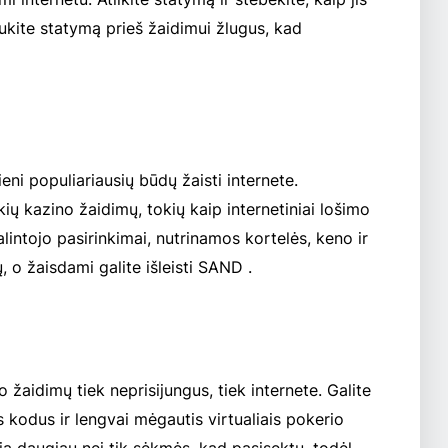
aukite statymą prieš žaidimui žlugus, kad
ni populiariausių būdų žaisti internete.
kių kazino žaidimų, tokių kaip internetiniai lošimo
alintojo pasirinkimai, nutrinamos kortelės, keno ir
 o žaisdami galite išleisti SAND .
 žaidimų tiek neprisijungus, tiek internete. Galite
 kodus ir lengvai mėgautis virtualiais pokerio