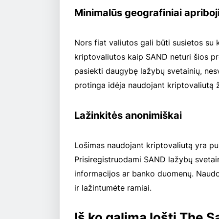
Minimalūs geografiniai apriboj
Nors fiat valiutos gali būti susietos su
kriptovaliutos kaip SAND neturi šios pro
pasiekti daugybę lažybų svetainių, ne
protinga idėja naudojant kriptovaliutą ž
Lažinkitės anonimiškai
Lošimas naudojant kriptovaliutą yra pu
Prisiregistruodami SAND lažybų svetain
informacijos ar banko duomenų. Naudoki
ir lažintumėte ramiai.
Iš ko galima lošti The 