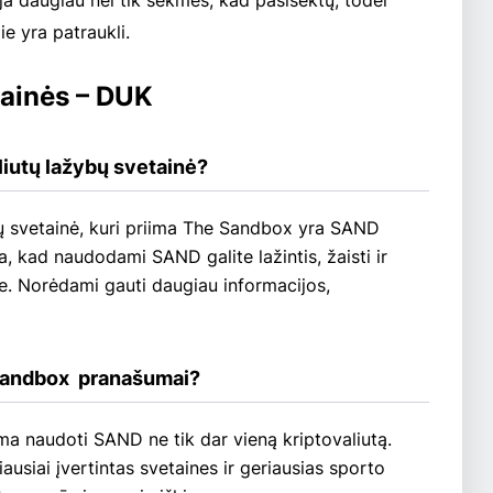
uja daugiau nei tik sėkmės, kad pasisektų, todėl
ie yra patraukli.
ainės – DUK
aliutų lažybų svetainė?
bų svetainė, kuri priima The Sandbox yra SAND
ia, kad naudodami SAND galite lažintis, žaisti ir
se. Norėdami gauti daugiau informacijos,
 Sandbox  pranašumai?
a naudoti SAND ne tik dar vieną kriptovaliutą.
riausiai įvertintas svetaines ir geriausias sporto