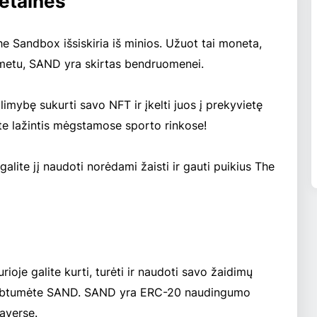
etainės
he Sandbox išsiskiria iš minios. Užuot tai moneta,
 metu, SAND yra skirtas bendruomenei.
imybę sukurti savo NFT ir įkelti juos į prekyvietę
lite lažintis mėgstamose sporto rinkose!
lite jį naudoti norėdami žaisti ir gauti puikius The
ioje galite kurti, turėti ir naudoti savo žaidimų
ždirbtumėte SAND. SAND yra ERC-20 naudingumo
averse.