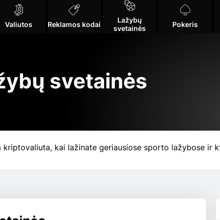
Lažybų
Valiutos
Reklamos kodai
Pokeris
svetainės
žybų svetainės
kriptovaliuta, kai lažinate geriausiose sporto lažybose ir k