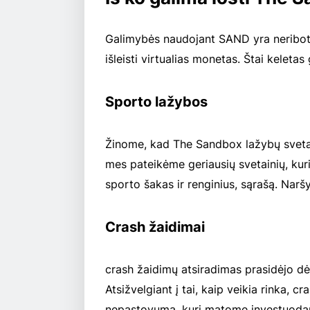
Galimybės naudojant SAND yra neriboto
išleisti virtualias monetas. Štai keleta
Sporto lažybos
Žinome, kad The Sandbox lažybų svetain
mes pateikėme geriausių svetainių, ku
sporto šakas ir renginius, sąrašą. Naršy
Crash žaidimai
crash žaidimų atsiradimas prasidėjo dėl
Atsižvelgiant į tai, kaip veikia rinka, c
nepastovumą, kurį matome investuodami i