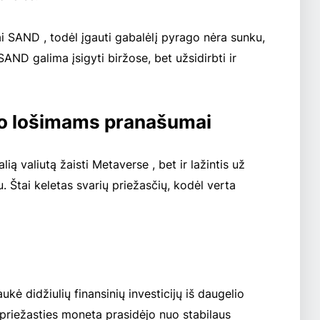
dai SAND , todėl įgauti gabalėlį pyrago nėra sunku,
SAND galima įsigyti biržose, bet užsidirbti ir
o lošimams pranašumai
ią valiutą žaisti Metaverse , bet ir lažintis už
 Štai keletas svarių priežasčių, kodėl verta
ė didžiulių finansinių investicijų iš daugelio
 priežasties moneta prasidėjo nuo stabilaus