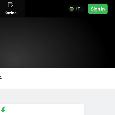
LT
Sign in
Kazino
t.