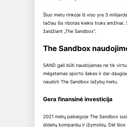
Šiuo metu rinkoje iš viso yra 3 milijar
tačiau šis ribotas kiekis truks amžinai. 
žaidžiant „The Sandbox“.
The Sandbox naudojim
SAND gali būti naudojamas ne tik virtual
mėgstamas sporto šakas ir dar daugiau.
naudoti The Sandbox lažybų metu.
Gera finansinė investicija
2021 metų pabaigoje The Sandbox sulauk
didelių kompanijų ir įžymybių. Dėl šios