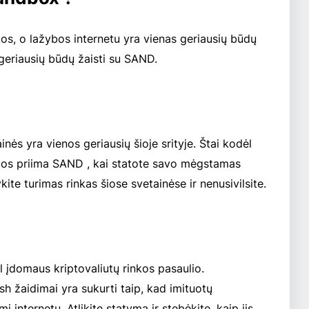
s, o lažybos internetu yra vienas geriausių būdų
s geriausių būdų žaisti su SAND.
ės yra vienos geriausių šioje srityje. Štai kodėl
rios priima SAND , kai statote savo mėgstamas
kite turimas rinkas šiose svetainėse ir nenusivilsite.
 įdomaus kriptovaliutų rinkos pasaulio.
rash žaidimai yra sukurti taip, kad imituotų
nternetu. Atlikite statymą ir stebėkite, kaip jis