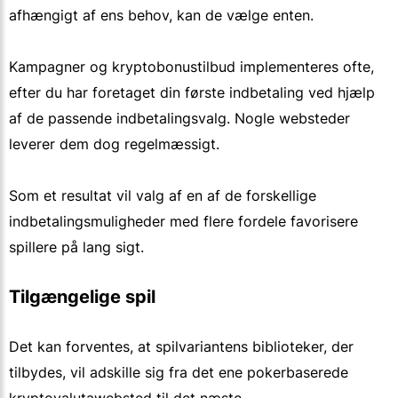
afhængigt af ens behov, kan de vælge enten.
Kampagner og kryptobonustilbud implementeres ofte,
efter du har foretaget din første indbetaling ved hjælp
af de passende indbetalingsvalg. Nogle websteder
leverer dem dog regelmæssigt.
Som et resultat vil valg af en af de forskellige
indbetalingsmuligheder med flere fordele favorisere
spillere på lang sigt.
Tilgængelige spil
Det kan forventes, at spilvariantens biblioteker, der
tilbydes, vil adskille sig fra det ene pokerbaserede