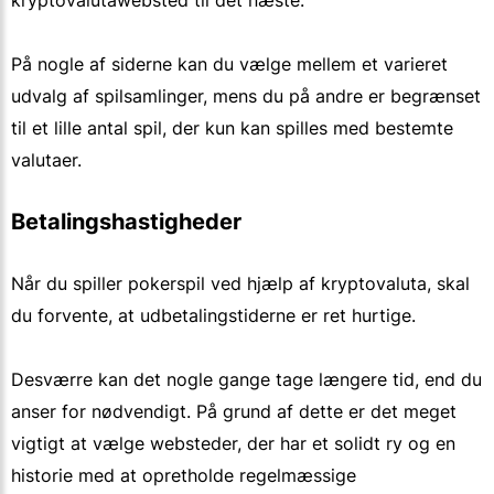
kryptovalutawebsted til det næste.
På nogle af siderne kan du vælge mellem et varieret
udvalg af spilsamlinger, mens du på andre er begrænset
til et lille antal spil, der kun kan spilles med bestemte
valutaer.
Betalingshastigheder
Når du spiller pokerspil ved hjælp af kryptovaluta, skal
du forvente, at udbetalingstiderne er ret hurtige.
Desværre kan det nogle gange tage længere tid, end du
anser for nødvendigt. På grund af dette er det meget
vigtigt at vælge websteder, der har et solidt ry og en
historie med at opretholde regelmæssige