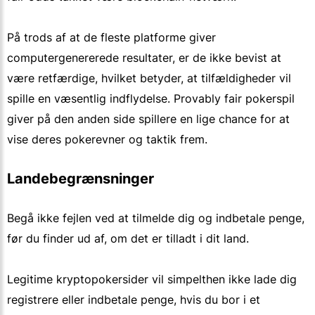
På trods af at de fleste platforme giver
computergenererede resultater, er de ikke bevist at
være retfærdige, hvilket betyder, at tilfældigheder vil
spille en væsentlig indflydelse. Provably fair pokerspil
giver på den anden side spillere en lige chance for at
vise deres pokerevner og taktik frem.
Landebegrænsninger
Begå ikke fejlen ved at tilmelde dig og indbetale penge,
før du finder ud af, om det er tilladt i dit land.
Legitime kryptopokersider vil simpelthen ikke lade dig
registrere eller indbetale penge, hvis du bor i et