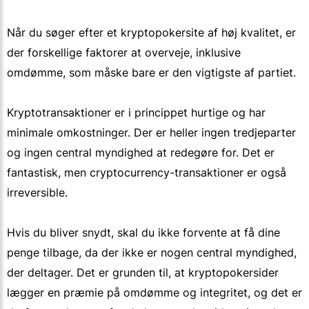
Når du søger efter et kryptopokersite af høj kvalitet, er
der forskellige faktorer at overveje, inklusive
omdømme, som måske bare er den vigtigste af partiet.
Kryptotransaktioner er i princippet hurtige og har
minimale omkostninger. Der er heller ingen tredjeparter
og ingen central myndighed at redegøre for. Det er
fantastisk, men cryptocurrency-transaktioner er også
irreversible.
Hvis du bliver snydt, skal du ikke forvente at få dine
penge tilbage, da der ikke er nogen central myndighed,
der deltager. Det er grunden til, at kryptopokersider
lægger en præmie på omdømme og integritet, og det er