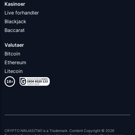
Kasinoer
Live forhandler
Blackjack
Baccarat
Valutaer
Bitcoin
Ethereum
Litecoin
CRYPTO NINJAS(TM) is a Trademark. Content Copyright © 2026