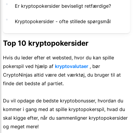
Er kryptopokersider beviseligt retfærdige?
Kryptopokersider - ofte stillede spørgsmål
Top 10 kryptopokersider
Hvis du leder efter et websted, hvor du kan spille
pokerspil ved hjælp af
kryptovalutaer
, bør
CryptoNinjas altid være det værktøj, du bruger til at
finde det bedste af partiet.
Du vil opdage de bedste kryptobonusser, hvordan du
kommer i gang med at spille kryptopokerspil, hvad du
skal kigge efter, når du sammenligner kryptopokersider
og meget mere!