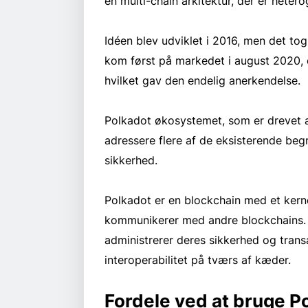
en multi-chain arkitektur, der er hetero
Idéen blev udviklet i 2016, men det tog
kom først på markedet i august 2020, o
hvilket gav den endelig anerkendelse.
Polkadot økosystemet, som er drevet af
adressere flere af de eksisterende be
sikkerhed.
Polkadot er en blockchain med et ker
kommunikerer med andre blockchains.
administrerer deres sikkerhed og transa
interoperabilitet på tværs af kæder.
Fordele ved at bruge Po