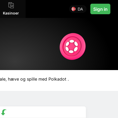
DA
Sign in
Kasinoer
ale, hæve og spille med Polkadot .