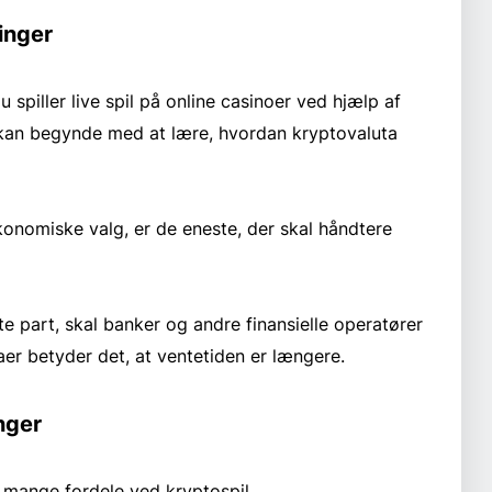
inger
u spiller live spil på online casinoer ved hjælp af
 kan begynde med at lære, hvordan kryptovaluta
konomiske valg, er de eneste, der skal håndtere
tte part, skal banker og andre finansielle operatører
utaer betyder det, at ventetiden er længere.
nger
mange fordele ved kryptospil.