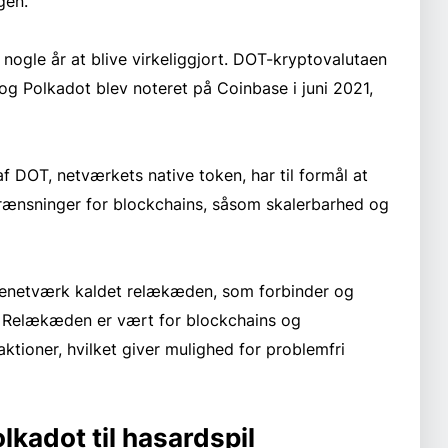
gen.
 nogle år at blive virkeliggjort. DOT-kryptovalutaen
g Polkadot blev noteret på Coinbase i juni 2021,
 DOT, netværkets native token, har til formål at
grænsninger for blockchains, såsom skalerbarhed og
nenetværk kaldet relækæden, som forbinder og
 Relækæden er vært for blockchains og
ktioner, hvilket giver mulighed for problemfri
lkadot til hasardspil