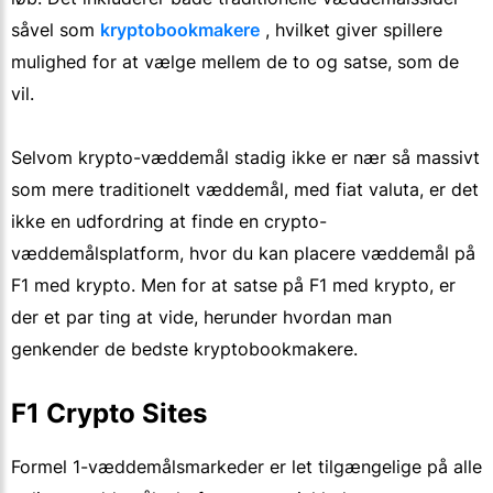
såvel som
kryptobookmakere
, hvilket giver spillere
mulighed for at vælge mellem de to og satse, som de
vil.
Selvom krypto-væddemål stadig ikke er nær så massivt
som mere traditionelt væddemål, med fiat valuta, er det
ikke en udfordring at finde en crypto-
væddemålsplatform, hvor du kan placere væddemål på
F1 med krypto. Men for at satse på F1 med krypto, er
der et par ting at vide, herunder hvordan man
genkender de bedste kryptobookmakere.
F1 Crypto Sites
Formel 1-væddemålsmarkeder er let tilgængelige på alle