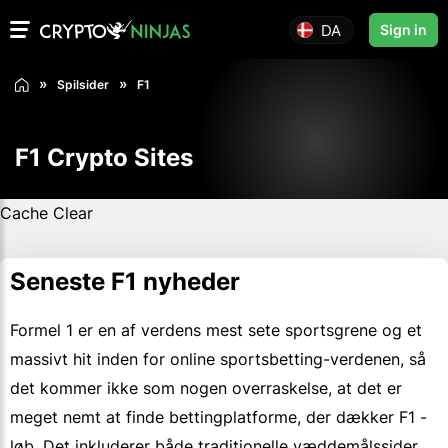
DA
Sign in
Spilsider
F1
F1 Crypto Sites
Cache Clear
Seneste F1 nyheder
Formel 1 er en af verdens mest sete sportsgrene og et
massivt hit inden for online sportsbetting-verdenen, så
det kommer ikke som nogen overraskelse, at det er
meget nemt at finde bettingplatforme, der dækker F1 -
løb. Det inkluderer både traditionelle væddemålssider