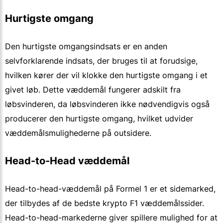
Hurtigste omgang
Den hurtigste omgangsindsats er en anden
selvforklarende indsats, der bruges til at forudsige,
hvilken kører der vil klokke den hurtigste omgang i et
givet løb. Dette væddemål fungerer adskilt fra
løbsvinderen, da løbsvinderen ikke nødvendigvis også
producerer den hurtigste omgang, hvilket udvider
væddemålsmulighederne på outsidere.
Head-to-Head væddemål
Head-to-head-væddemål på Formel 1 er et sidemarked,
der tilbydes af de bedste krypto F1 væddemålssider.
Head-to-head-markederne giver spillere mulighed for at