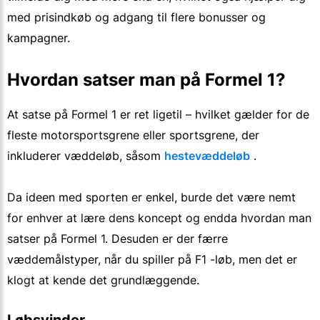
med prisindkøb og adgang til flere bonusser og
kampagner.
Hvordan satser man på Formel 1?
At satse på Formel 1 er ret ligetil – hvilket gælder for de
fleste motorsportsgrene eller sportsgrene, der
inkluderer væddeløb, såsom
hestevæddeløb
.
Da ideen med sporten er enkel, burde det være nemt
for enhver at lære dens koncept og endda hvordan man
satser på Formel 1. Desuden er der færre
væddemålstyper, når du spiller på F1 -løb, men det er
klogt at kende det grundlæggende.