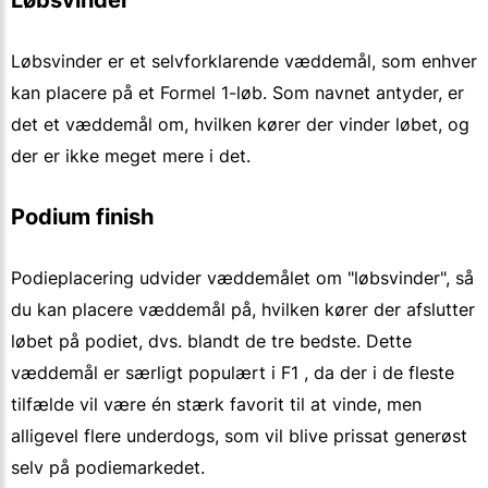
Løbsvinder
Løbsvinder er et selvforklarende væddemål, som enhver
kan placere på et Formel 1-løb. Som navnet antyder, er
det et væddemål om, hvilken kører der vinder løbet, og
der er ikke meget mere i det.
Podium finish
Podieplacering udvider væddemålet om "løbsvinder", så
du kan placere væddemål på, hvilken kører der afslutter
løbet på podiet, dvs. blandt de tre bedste. Dette
væddemål er særligt populært i F1 , da der i de fleste
tilfælde vil være én stærk favorit til at vinde, men
alligevel flere underdogs, som vil blive prissat generøst
selv på podiemarkedet.