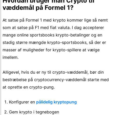
Hvordan bruger man Crypto til
væddemål på Formel 1?
At satse på Formel 1 med krypto kommer lige så nemt
som at satse på F1 med fiat valuta. I dag accepterer
mange online sportsbooks krypto-betalinger og en
stadig større mængde krypto-sportsbooks, så der er
masser af muligheder for krypto-spillere at vælge
imellem.
Alligevel, hvis du er ny til crypto-væddemål, bør din
bestræbelse på cryptocurrency-væddemål starte med
at oprette en crypto-pung.
Konfigurer en
pålidelig kryptopung
Gem krypto i tegnebogen