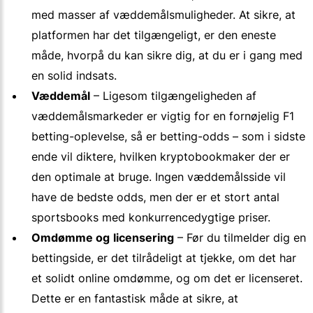
med masser af væddemålsmuligheder. At sikre, at
platformen har det tilgængeligt, er den eneste
måde, hvorpå du kan sikre dig, at du er i gang med
en solid indsats.
Væddemål
– Ligesom tilgængeligheden af
væddemålsmarkeder er vigtig for en fornøjelig F1
betting-oplevelse, så er betting-odds – som i sidste
ende vil diktere, hvilken kryptobookmaker der er
den optimale at bruge. Ingen væddemålsside vil
have de bedste odds, men der er et stort antal
sportsbooks med konkurrencedygtige priser.
Omdømme og
licensering
– Før du tilmelder dig en
bettingside, er det tilrådeligt at tjekke, om det har
et solidt online omdømme, og om det er licenseret.
Dette er en fantastisk måde at sikre, at