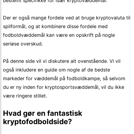
bestemt specifikke for især kryptovæddemål.
Der er også mange fordele ved at bruge kryptovaluta til
spilformål, og at kombinere disse fordele med
fodboldvæddemål kan være en opskrift på nogle
seriøse overskud.
På denne side vil vi diskutere alt ovenstående. Vi vil
også inkludere en guide om nogle af de bedste
markeder for væddemål på fodboldkampe, så selvom
du er ny inden for kryptosportsvæddemål, vil du ikke
være ringere stillet.
Hvad gør en fantastisk
kryptofodboldside?