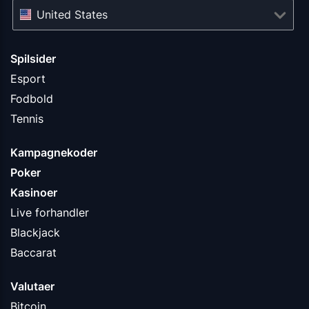
United States
Spilsider
Esport
Fodbold
Tennis
Kampagnekoder
Poker
Kasinoer
Live forhandler
Blackjack
Baccarat
Valutaer
Bitcoin