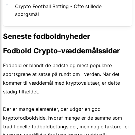
Crypto Football Betting - Ofte stillede
spørgsmål
Seneste fodboldnyheder
Fodbold Crypto-væddemålssider
Fodbold er blandt de bedste og mest populære
sportsgrene at satse på rundt om i verden. Når det
kommer til væddemål med kryptovalutaer, er dette
stadig tilfældet.
Der er mange elementer, der udgør en god
kryptofodboldside, hvoraf mange er de samme som
traditionelle fodboldbettingsider, men nogle faktorer er