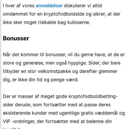
I hver af vores
anmeldelser
diskuterer vi altid
omdømmet for en kryptofodboldside og sikrer, at der
ikke sker noget risikable bag kulisserne.
Bonusser
Når det kommer til bonusser, vil du gerne have, at de er
store og generøse, men også hyppige. Sider, der bare
tilbyder en stor velkomstpakke og derefter glemmer
dig, er ikke din tid og penge værd.
Der er masser af meget gode kryptofodboldbetting-
sider derude, som fortsætter med at passe deres
eksisterende kunder med ugentlige gratis væddemål og
VIP -ordninger, der fortsætter med at belønne din