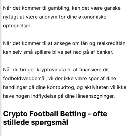
Når det kommer til gambling, kan det være ganske
nyttigt at være anonym for dine økonomiske
optegnelser.
Når det kommer til at ansøge om lån og realkreditlån,
kan selv små spillere blive set ned på af banker.
Når du bruger kryptovaluta til at finansiere dit
fodboldvæddemål, vil der ikke være spor af dine
handlinger på dine kontoudtog, og aktiviteten vil ikke
have nogen indflydelse på dine låneansøgninger.
Crypto Football Betting - ofte 
stillede spørgsmål