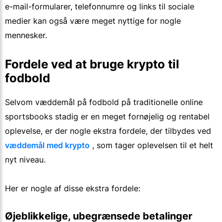
e-mail-formularer, telefonnumre og links til sociale
medier kan også være meget nyttige for nogle
mennesker.
Fordele ved at bruge krypto til
fodbold
Selvom væddemål på fodbold på traditionelle online
sportsbooks stadig er en meget fornøjelig og rentabel
oplevelse, er der nogle ekstra fordele, der tilbydes ved
væddemål med krypto
, som tager oplevelsen til et helt
nyt niveau.
Her er nogle af disse ekstra fordele:
Øjeblikkelige, ubegrænsede betalinger