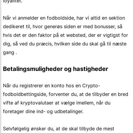
loyalitet.
Når vi anmelder en fodboldside, har vi altid en sektion
dedikeret til, hvor generøs siden er med bonusser, så
hvis det er den faktor på et websted, der er vigtigst for
dig, så ved du præcis, hvilken side du skal gå til næste
gang .
Betalingsmuligheder og hastigheder
Når du registrerer en konto hos en Crypto-
fodboldbettingside, forventer du, at de tilbyder en bred
vifte af kryptovalutaer at vælge imellem, når du
foretager dine ind- og udbetalinger.
Selvfølgelig ønsker du, at de skal tilbyde de mest