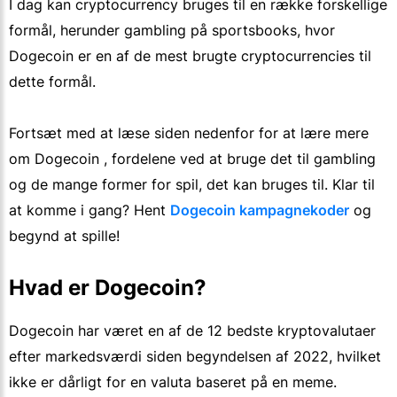
I dag kan cryptocurrency bruges til en række forskellige
formål, herunder gambling på sportsbooks, hvor
Dogecoin er en af de mest brugte cryptocurrencies til
dette formål.
Fortsæt med at læse siden nedenfor for at lære mere
om Dogecoin , fordelene ved at bruge det til gambling
og de mange former for spil, det kan bruges til. Klar til
at komme i gang? Hent
Dogecoin kampagnekoder
og
begynd at spille!
Hvad er Dogecoin?
Dogecoin har været en af de 12 bedste kryptovalutaer
efter markedsværdi siden begyndelsen af 2022, hvilket
ikke er dårligt for en valuta baseret på en meme.