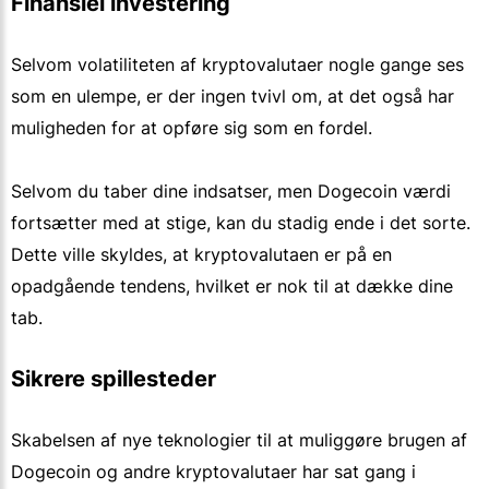
Finansiel investering
Selvom volatiliteten af kryptovalutaer nogle gange ses
som en ulempe, er der ingen tvivl om, at det også har
muligheden for at opføre sig som en fordel.
Selvom du taber dine indsatser, men Dogecoin værdi
fortsætter med at stige, kan du stadig ende i det sorte.
Dette ville skyldes, at kryptovalutaen er på en
opadgående tendens, hvilket er nok til at dække dine
tab.
Sikrere spillesteder
Skabelsen af nye teknologier til at muliggøre brugen af
Dogecoin og andre kryptovalutaer har sat gang i