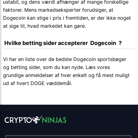
ustabil, og dens værdi afhænger af mange forskellige
faktorer. Mens markedseksperter forudsiger, at
Dogecoin kan stige i pris i fremtiden, er der ikke noget
at sige til, hvad markedet kan gøre.
 Hvilke betting sider accepterer  Dogecoin  ?
Vi har en liste over de bedste Dogecoin sportsbøger
og betting sider, som du kan nyde. Læs vores
grundige anmeldelser af hver enkelt og få mest muligt
ud af hvert DOGE væddemål.