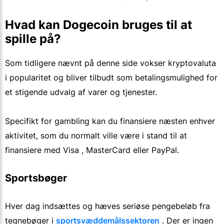
Hvad kan Dogecoin bruges til at
spille på?
Som tidligere nævnt på denne side vokser kryptovaluta
i popularitet og bliver tilbudt som betalingsmulighed for
et stigende udvalg af varer og tjenester.
Specifikt for gambling kan du finansiere næsten enhver
aktivitet, som du normalt ville være i stand til at
finansiere med Visa , MasterCard eller PayPal.
Sportsbøger
Hver dag indsættes og hæves seriøse pengebeløb fra
tegnebøger i
sportsvæddemålssektoren
. Der er ingen